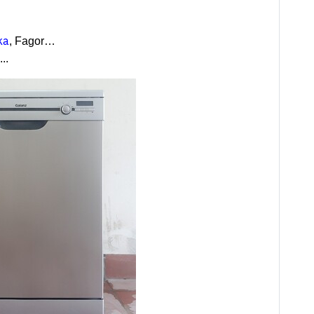
ka
, Fagor…
..