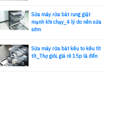
Sửa máy rửa bát rung giật
mạnh khi chạy_4 lý do nên sửa
sớm
Sửa máy rửa bát kêu to kêu tít
tít_Thợ giỏi, giá rẻ 15p là đến