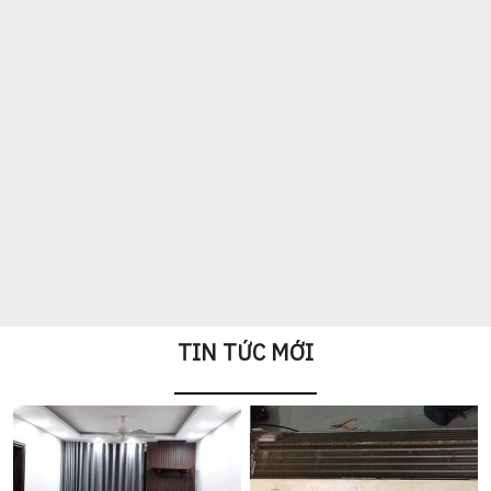
âm
treo
cassette
treo
âm
treo
treo
âm
trần
tường
cục
tường
trần
tường
tường
trần
cassette
cục
bộ
9000Btu,
cassette
1
máy
cassette
cục
bộ
giá
12000Btu,
nhỏ
chiều
1
18000
bộ
9000Btu
tiết
18000Btu
gọn
và
chiều_2
-
1
-
kiệm
và
2
chiều
48000Btu
Liên
chiều_2
24000Btu
12
hiện
chiều
inerter
1,2
hệ
chiều
inverter
-
đại
inverter
giá
chiều
inverter
24
rẻ
Liên
Liên
Liên
Liên
triệu
Liên
Liên
hệ
hệ
hệ
hệ
Liên
hệ
hệ
hệ
TIN TỨC MỚI