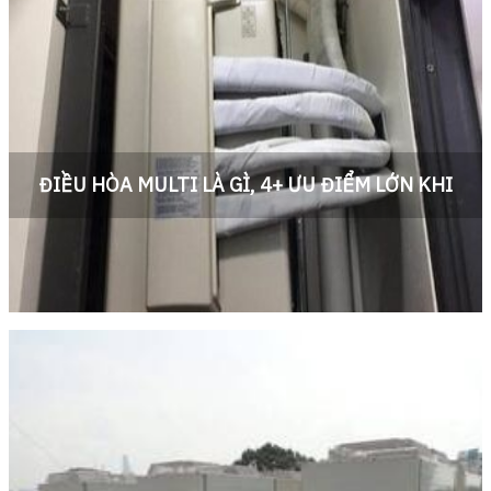
ĐIỀU HÒA MULTI LÀ GÌ, 4+ ƯU ĐIỂM LỚN KHI
DÙNG ĐIỀU HÒA MULTI
Điều hòa Multi là gì, Ưu điểm của điều hòa multi. Tháo lắp điều
hòa_Lắp đặt điều hòa Multi cho Chung cư tại Hà nội 24/7. Lắp điều
hòa Phòng khách, Phòng ngủ/bếp