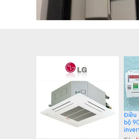
khách, Phòng ngủ/
Điều 
bộ 9
inver