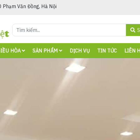
 Phạm Văn Đồng, Hà Nội
S
ĐIỀU HÒA
SẢN PHẨM
DỊCH VỤ
TIN TỨC
LIÊN 