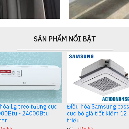
bếp
SẢN PHẨM NỔI BẬT
hòa Lg treo tường cục
Điều hòa Samsung cass
000Btu - 24000Btu
cục bộ giá tiết kiệm 12 
ter
triệu