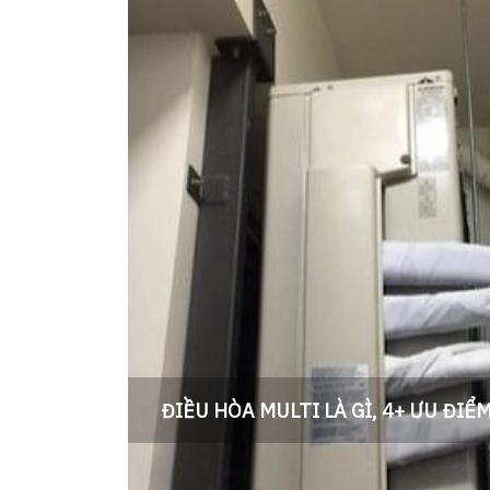
ĐIỀU HÒA MULTI LÀ GÌ, 4+ ƯU ĐIỂ
HÒA MULTI
Điều hòa Multi là gì, Ưu điểm của điều hòa m
đặt điều hòa Multi cho Chung cư tại Hà nội