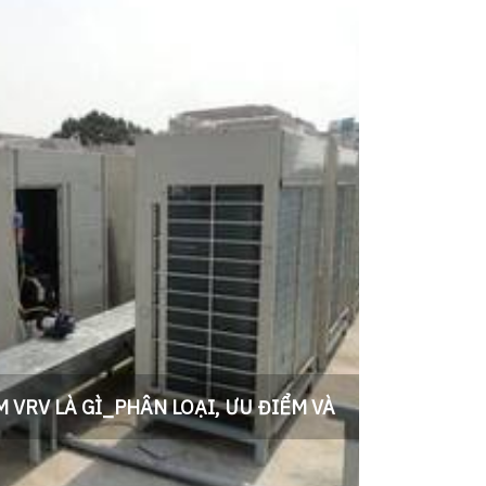
 VRV LÀ GÌ_PHÂN LOẠI, ƯU ĐIỂM VÀ
ỨNG DỤNG
ì, Phân loại điều hòa Vrv daikin/Mitsubishi. Tư
 hòa Trung tâm uy tín 24/7. Công ty tháo lắp