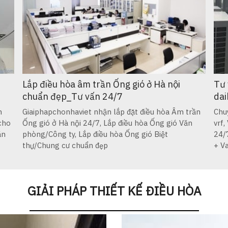
Lắp điều hòa âm trần Ống gió ở Hà nội
Tư 
chuẩn đẹp_Tư vấn 24/7
dai
m
Giaiphapchonhaviet nhận lắp đặt điều hòa Âm trần
Chuy
 cho
Ống gió ở Hà nội 24/7, Lắp điều hòa Ống gió Văn
vrf,
ăn
phòng/Công ty, Lắp điều hòa Ống gió Biệt
24/
thự/Chung cư chuẩn đẹp
+ V
GIẢI PHÁP THIẾT KẾ ĐIỀU HÒA