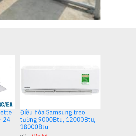
điều hòa Hà nội
ette
Điều hòa Samsung treo
- 24
tường 9000Btu, 12000Btu,
18000Btu