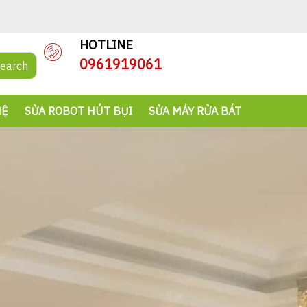
HOTLINE
0961919061
earch
HỆ
SỬA ROBOT HÚT BỤI
SỬA MÁY RỬA BÁT