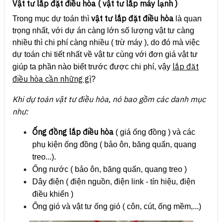
Vật tư lắp đặt điều hòa ( vật tư lắp máy lạnh )
vật tư lắp đặt điều hòa
Trong mục dự toán thì
là quan
trọng nhất, với dự án càng lớn số lượng vật tư càng
nhiều thì chi phí càng nhiều ( trừ máy ), do đó mà việc
dự toán chi tiết nhất về vật tư cùng với đơn giá vật tư
lắp đặt
giúp ta phần nào biết trước được chi phí, vậy
điều hòa cần những gì
?
Khi dự toán vật tư điều hòa, nó bao gồm các danh mục
như:
Ống đồng lắp điều hòa
( giá ống đồng ) và các
phụ kiện ống đồng ( bảo ôn, băng quấn, quang
treo...).
Ống nước ( bảo ôn, băng quấn, quang treo )
Dây điện ( điện nguồn, điện link - tín hiệu, điện
điều khiển )
Ống gió và vật tư ống gió ( côn, cút, ống mềm,...)