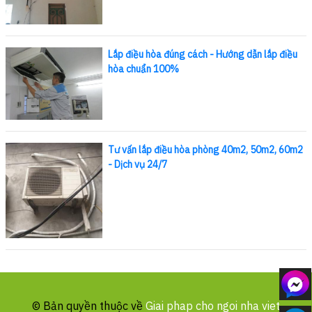
Lắp điều hòa đúng cách - Hướng dẫn lắp điều
hòa chuẩn 100%
Tư vấn lắp điều hòa phòng 40m2, 50m2, 60m2
- Dịch vụ 24/7
© Bản quyền thuộc về
Giai phap cho ngoi nha viet